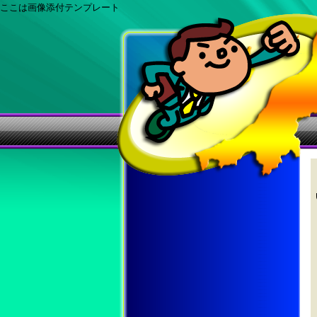
ここは画像添付テンプレート
コ
ン
テ
ン
ツ
へ
移
動