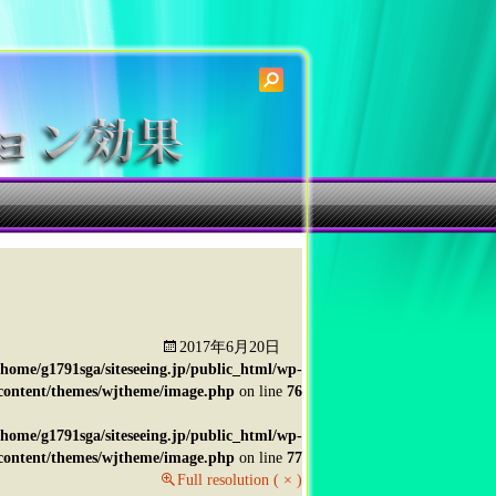
検
索:
2017年6月20日
/home/g1791sga/siteseeing.jp/public_html/wp-
content/themes/wjtheme/image.php
on line
76
/home/g1791sga/siteseeing.jp/public_html/wp-
content/themes/wjtheme/image.php
on line
77
Full resolution ( × )