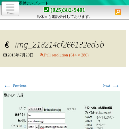
ここは画像添付テンプレート
toggle
navigation
検
(025)382-9401
索:
Menu
店休日も電話受付しております。
コ
ン
テ
ン
img_218214cf266132ed3b
ツ
へ
移
2013年7月29日
Full resolution (614 × 286)
動
←
→
Previous
Next