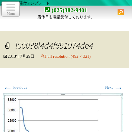
ここは画像添付テンプレート
toggle
navigation
検
(025)382-9401
索:
Menu
店休日も電話受付しております。
コ
ン
テ
ン
l00038l4d4f691974de4
ツ
へ
移
2013年7月29日
Full resolution (492 × 321)
動
←
→
Previous
Next