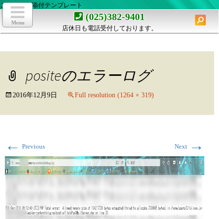
ここは画像添付テンプレート
toggle
navigation
検
(025)382-9401
索:
Menu
店休日も電話受付しております。
コ
ン
テ
ン
positeのエラーログ
ツ
へ
移
2016年12月9日
Full resolution (1264 × 319)
動
←
→
Previous
Next