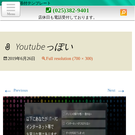
ここは画像添付テンプレート
toggle
navigation
検
(025)382-9401
索:
Menu
店休日も電話受付しております。
コ
ン
テ
ン
Youtubeっぽい
ツ
へ
移
2019年6月26日
Full resolution (700 × 300)
動
←
→
Previous
Next