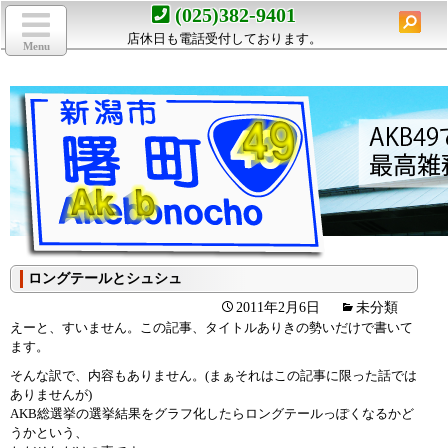
検
(025)382-9401
toggle
navigation
索:
店休日も電話受付しております。
Menu
コ
ン
テ
ン
ツ
へ
移
動
ロングテールとシュシュ
2011年2月6日
未分類
えーと、すいません。この記事、タイトルありきの勢いだけで書いて
ます。
そんな訳で、内容もありません。(まぁそれはこの記事に限った話では
ありませんが)
AKB総選挙の選挙結果をグラフ化したらロングテールっぽくなるかど
うかという、